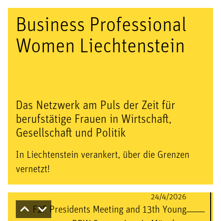
Business Professional
18/3/2025
2.Mitgliederversammlung im Ruuf
Women Liechtenstein
22/5/2025
BPW Europa-Konferenz 2025 in
Malta
Das Netzwerk am Puls der Zeit für
Zum Event
berufstätige Frauen in Wirtschaft,
Gesellschaft und Politik
13/3/2026
In Liechtenstein verankert, über die Grenzen
BPW.LI besucht Wien
vernetzt!
24/4/2026
F2F Presidents Meeting and 13th Young