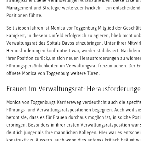
strategischer Ebene Veränderungen voranzutreiben. Diese Erkenntn
Management und Strategie weiterzuentwickeln– ein entscheidender S
Positionen führte.
Seit sieben Jahren ist Monica vonToggenburg Mitglied der Geschäf
Fähigkeit, in diesem Umfeld erfolgreich zu agieren, blieb nicht un
Verwaltungsrat des Spitals Davos einzubringen. Unter ihrer Mitwir
Herausforderungen konfrontiert war, wieder stabilisiert. Nachdem 
ihrer Position zurück,um sich neuen Herausforderungen zu widme
Führungspersönlichkeiten im Verwaltungsrat freizumachen. Der Erf
öffnete Monica von Toggenburg weitere Türen.
Frauen im Verwaltungsrat: Herausforderung
Monica von Toggenburgs Karriereweg verdeutlicht auch die spezif
Führungs- und Verwaltungsratspositionen begegnen. Auch weil si
betont sie, dass es für Frauen durchaus möglich ist, in solche Pos
erbringen. Besonders in ihrer ersten Verwaltungsratsposition war 
deutlich jünger als ihre männlichen Kollegen. Hier war es entsche
konstruktiv zu äussern, auch wenn dies anfangs kritisch beäugt w