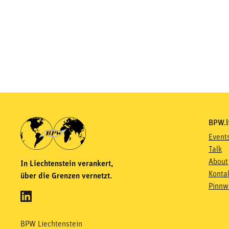
BPW.l
Event
Talk
About
In Liechtenstein verankert,
Konta
über die Grenzen vernetzt.
Pinnw
BPW Liechtenstein