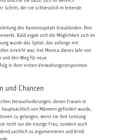
is brachte sie dazu, sich im Bereich
chritt, der sie schliesslich in leitende
tsleitung des Kantonsspitals Graubünden. Ihre
bemerkt. Bald ergab sich die Möglichkeit sich im
kung wurde das Spital, das anfangs mit
dies erreicht war, trat Monica dieses Jahr von
n und den Weg für neue
olg in ihrer ersten Verwaltungsratsposition
en und Chancen
ischen Herausforderungen, denen Frauen in
e hauptsächlich von Männern gefördert wurde,
itionen zu gelangen, wenn sie ihre Leistung
sie nicht nur die einzige Frau, sondern auch
idend,sachlich zu argumentieren und Kritik
urde.