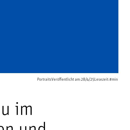
Portraits
Veröffentlicht am:
28/4/25
Lesezeit:
#
min
au im